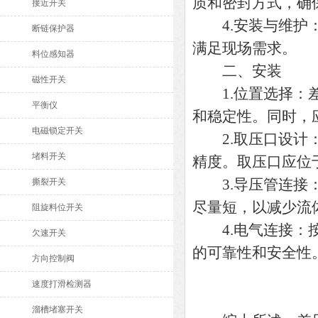
质和密封方式，确
接近开关
4.安装与维护：
断链保护器
满足现场需求。
料位感知器
二、安装
磁性开关
1.位置选择：差
平衡仪
和稳定性。同时，
电磁锁定开关
2.取压口设计：
堵料开关
精度。取压口应位
3.导压管连接：
撕裂开关
尽量短，以减少流
阻旋料位开关
4.电气连接：按
欠速开关
的可靠性和安全性
方向控制阀
速度打滑检测器
溜槽堵塞开关