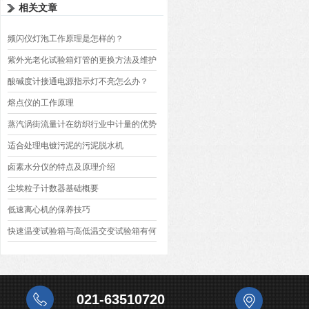
相关文章
频闪仪灯泡工作原理是怎样的？
紫外光老化试验箱灯管的更换方法及维护
保养
酸碱度计接通电源指示灯不亮怎么办？
熔点仪的工作原理
蒸汽涡街流量计在纺织行业中计量的优势
有哪些
适合处理电镀污泥的污泥脱水机
卤素水分仪的特点及原理介绍
尘埃粒子计数器基础概要
低速离心机的保养技巧
快速温变试验箱与高低温交变试验箱有何
不同
021-63510720