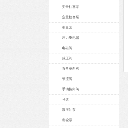
变量柱塞泵
定量柱塞泵
变量泵
压力继电器
电磁阀
减压阀
直角单向阀
节流阀
手动换向阀
马达
液压油泵
齿轮泵