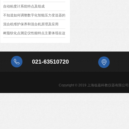
自动粘度计系统特点及组成
不知道如何调整数字化智能压力变送器的
参数？进来看
混合机维护保养和混合机原理及应用
树脂软化点测定仪性能特点主要体现在这
几个方面
021-63510720
Copyright © 2019 上海临嘉科教仪器有限公