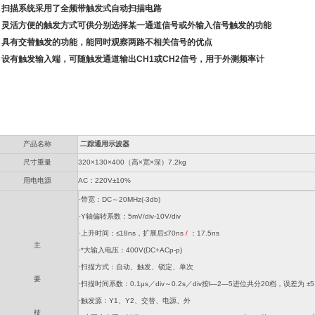
· 扫描系统采用了全频带触发式自动扫描电路
· 灵活方便的触发方式可供分别选择某一通道信号或外输入信号触发的功能
· 具有交替触发的功能，能同时观察两路不相关信号的优点
· 设有触发输入端，可随触发通道输出CH1或CH2信号，用于外测频率计
产品名称
二踪通用示波器
尺寸重量
320×130×400（高×宽×深）7.2kg
用电电源
AC：220V±10%
·带宽：DC～20MHz(-3db)
·Y轴偏转系数：5mV/div-10V/div
·上升时间：≤18ns，扩展后≤70ns
/
：17.5ns
主
·*大输入电压：400V(DC+ACp-p)
·扫描方式：自动、触发、锁定、单次
要
·扫描时间系数：0.1μs／div～0.2s／div按l—2—5进位共分20档，误差为 ±
·触发源：Y1、Y2、交替、电源、外
技