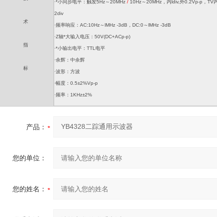
·*小同步电平：触发5Hz～20MHz
/
10Hz～20MHz，内ldiv,外0.2Vp-p，T
2div
术
·频率响应：AC:10Hz～lMHz -3dB，DC:0～lMHz -3dB
·Z轴*大输入电压：50V(DC+ACp-p)
指
·*小输出电平：TTL电平
·余辉：中余辉
标
·波形：方波
·幅度：0.5±2%Vp-p
·频率：1KHz±2%
产品：
您的单位：
您的姓名：