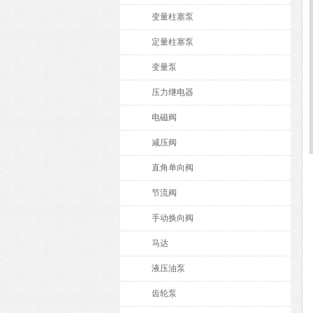
变量柱塞泵
定量柱塞泵
变量泵
压力继电器
电磁阀
减压阀
直角单向阀
节流阀
手动换向阀
马达
液压油泵
齿轮泵