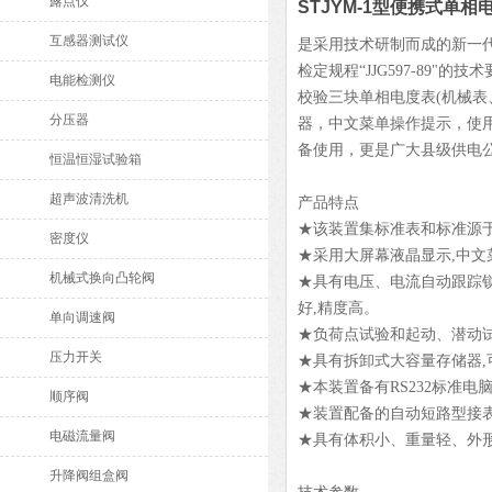
露点仪
STJYM-1型便携式单
互感器测试仪
是采用技术研制而成的新一代智
检定规程“JJG597-89
电能检测仪
校验三块单相电度表(机械表
分压器
器，中文菜单操作提示，使
备使用，更是广大县级供电
恒温恒湿试验箱
超声波清洗机
产品特点
★该装置集标准表和标准源
密度仪
★采用大屏幕液晶显示,中文
机械式换向凸轮阀
★具有电压、电流自动跟踪锁
好,精度高。
单向调速阀
★负荷点试验和起动、潜动
压力开关
★具有拆卸式大容量存储器,
★本装置备有RS232标准电
顺序阀
★装置配备的自动短路型接表
电磁流量阀
★具有体积小、重量轻、外
升降阀组盒阀