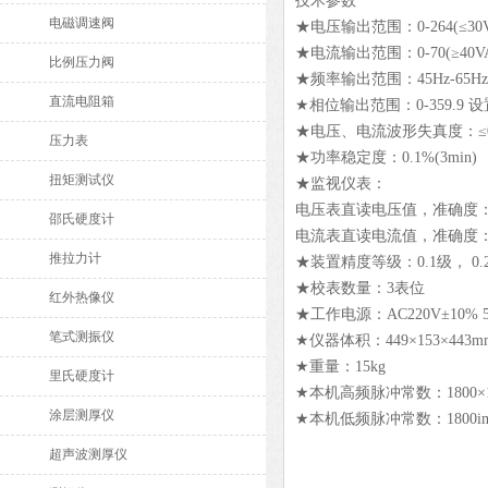
技术参数
电磁调速阀
★电压输出范围：0-264(≤30
★电流输出范围：0-70(≥40
比例压力阀
★频率输出范围：45Hz-65Hz
直流电阻箱
★相位输出范围：0-359.9 设
★电压、电流波形失真度：≤0
压力表
★功率稳定度：0.1%(3min)
扭矩测试仪
★监视仪表：
电压表直读电压值，准确度：0
邵氏硬度计
电流表直读电流值，准确度：0
推拉力计
★装置精度等级：0.1级， 0.
★校表数量：3表位
红外热像仪
★工作电源：AC220V±10% 5
笔式测振仪
★仪器体积：449×153×443m
★重量：15kg
里氏硬度计
★本机高频脉冲常数：1800×104
涂层测厚仪
★本机低频脉冲常数：1800imp
超声波测厚仪